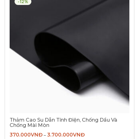
-12%
Thảm Cao Su Dẫn Tĩnh Điện, Chống Dầu Và
Chống Mài Mòn
370.000
VNĐ
3.700.000
VNĐ
–