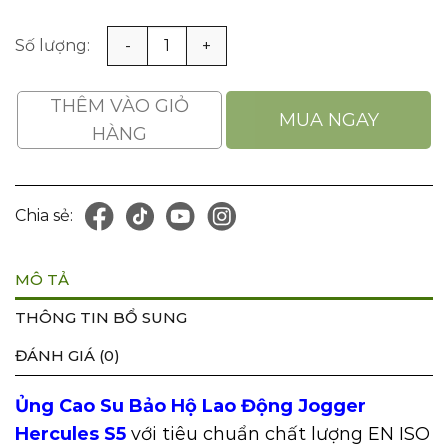
Ủng Cao Su Bảo Hộ Lao Động Jogger Hercules S5 số lượ
THÊM VÀO GIỎ
MUA NGAY
HÀNG
Chia sẻ:
MÔ TẢ
THÔNG TIN BỔ SUNG
ĐÁNH GIÁ (0)
Ủng Cao Su Bảo Hộ Lao Động Jogger
Hercules S5
với tiêu chuẩn chất lượng EN ISO