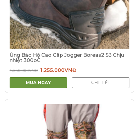
Ủng Bảo Hộ Cao Cấp Jogger Boreas2 S3 Chịu
nhiệt 300oC
Giá
Giá
1.350.000
VNĐ
1.255.000
VNĐ
gốc
hiện
là:
tại
1.350.000VNĐ.
là:
MUA NGAY
CHI TIẾT
1.255.000VNĐ.