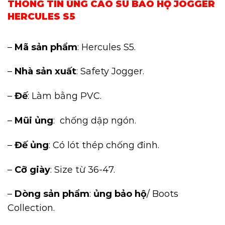
THÔNG TIN ỦNG CAO SU BẢO HỘ JOGGER
HERCULES S5
–
Mã sản phẩm
: Hercules S5.
–
Nhà sản xuất
: Safety Jogger.
–
Đế
: Làm bằng PVC.
–
Mũi ủng
: chống dập ngón.
–
Đế ủng
: Có lót thép chống đinh.
–
Cỡ giày
: Size từ 36-47.
–
Dòng sản phẩm
:
ủng bảo hộ
/ Boots
Collection.